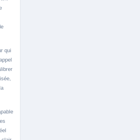
e
de
r qui
appel
librer
isée,
la
apable
les
éel
 clair