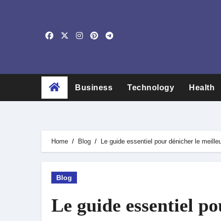
Skip
to
content
Business
Technology
Health
Home
Blog
Le guide essentiel pour dénicher le meille
Blog
Le guide essentiel po