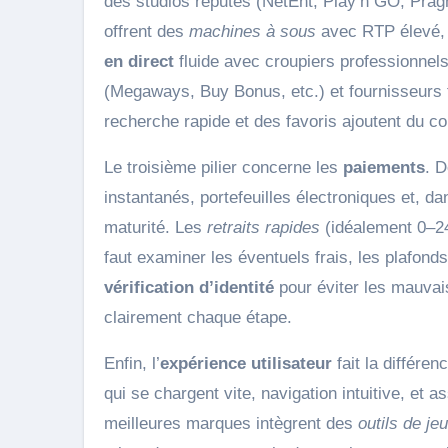
des studios réputés (NetEnt, Play’n GO, Pragm
offrent des
machines à sous
avec RTP élevé, d
en direct
fluide avec croupiers professionnels.
(Megaways, Buy Bonus, etc.) et fournisseurs f
recherche rapide et des favoris ajoutent du co
Le troisième pilier concerne les
paiements
. D
instantanés, portefeuilles électroniques et, da
maturité. Les
retraits rapides
(idéalement 0–24 
faut examiner les éventuels frais, les plafonds
vérification d’identité
pour éviter les mauvais
clairement chaque étape.
Enfin, l’
expérience utilisateur
fait la différe
qui se chargent vite, navigation intuitive, et 
meilleures marques intègrent des
outils de je