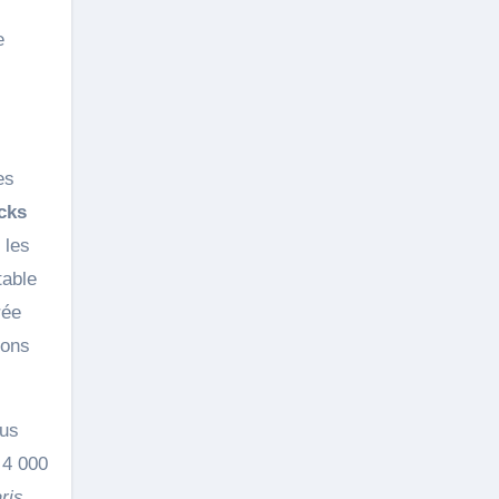
e
es
cks
 les
table
rée
ions
nus
 4 000
ris