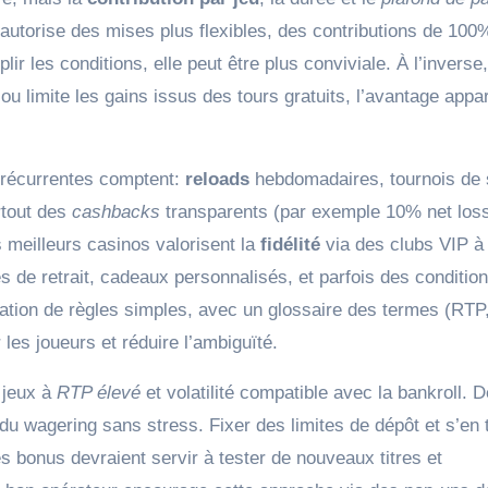
 A autorise des mises plus flexibles, des contributions de 100
lir les conditions, elle peut être plus conviviale. À l’inverse,
es ou limite les gains issus des tours gratuits, l’avantage appa
 récurrentes comptent:
reloads
hebdomadaires, tournois de 
rtout des
cashbacks
transparents (par exemple 10% net los
 meilleurs casinos valorisent la
fidélité
via des clubs VIP à
es de retrait, cadeaux personnalisés, et parfois des conditio
ication de règles simples, avec un glossaire des termes (RTP
 les joueurs et réduire l’ambiguïté.
s jeux à
RTP élevé
et volatilité compatible avec la bankroll. 
du wagering sans stress. Fixer des limites de dépôt et s’en t
es bonus devraient servir à tester de nouveaux titres et