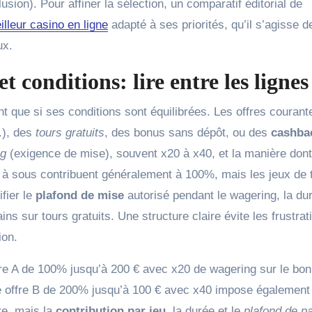
sion). Pour affiner la sélection, un comparatif éditorial de
illeur casino en ligne
adapté à ses priorités, qu’il s’agisse d
ux.
conditions: lire entre les lignes
ent que si ses conditions sont équilibrées. Les offres courant
.), des
tours gratuits
, des bonus sans dépôt, ou des
cashba
ng
(exigence de mise), souvent x20 à x40, et la manière dont
 à sous contribuent généralement à 100%, mais les jeux de 
ifier le
plafond de mise
autorisé pendant le wagering, la du
ains sur tours gratuits. Une structure claire évite les frustrat
ion.
re A de 100% jusqu’à 200 € avec x20 de wagering sur le bo
e offre B de 200% jusqu’à 100 € avec x40 impose également
ire, mais la
contribution par jeu
, la durée et le
plafond de pa