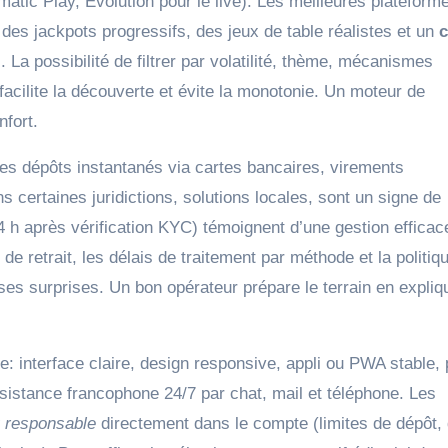
atic Play, Evolution pour le live). Les meilleures plateform
es jackpots progressifs, des jeux de table réalistes et un
c
 La possibilité de filtrer par volatilité, thème, mécanismes
acilite la découverte et évite la monotonie. Un moteur de
nfort.
es dépôts instantanés via cartes bancaires, virements
ns certaines juridictions, solutions locales, sont un signe de
h après vérification KYC) témoignent d’une gestion efficace
 de retrait, les délais de traitement par méthode et la politiq
es surprises. Un bon opérateur prépare le terrain en expliq
nce: interface claire, design responsive, appli ou PWA stable,
assistance francophone 24/7 par chat, mail et téléphone. Les
u responsable
directement dans le compte (limites de dépôt,