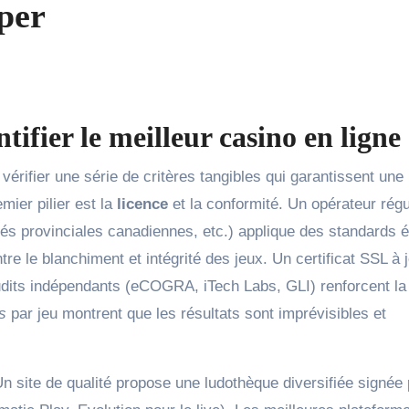
mper
ntifier le meilleur casino en ligne
vérifier une série de critères tangibles qui garantissent une
mier pilier est la
licence
et la conformité. Un opérateur régu
s provinciales canadiennes, etc.) applique des standards 
tre le blanchiment et intégrité des jeux. Un certificat SSL à j
udits indépendants (eCOGRA, iTech Labs, GLI) renforcent la
s
par jeu montrent que les résultats sont imprévisibles et
Un site de qualité propose une ludothèque diversifiée signée 