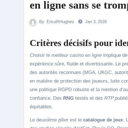
en ligne sans se tro
By
EricaRHughes
Jan 3, 2026
Critères décisifs pour ide
Choisir le
meilleur casino en ligne
implique de 
expérience sûre, fluide et divertissante. Le pre
des autorités reconnues (MGA, UKGC, autorité
en matière de protection des joueurs, lutte con
une politique RGPD robuste et la mention d’a
confiance. Des
RNG
testés et des
RTP publié
équitables.
Le deuxième pilier est le
catalogue de jeux
. 