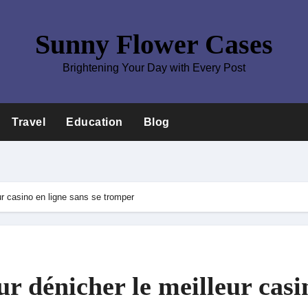
Sunny Flower Cases
Brightening Your Day with Every Post
Travel
Education
Blog
ur casino en ligne sans se tromper
ur dénicher le meilleur casi