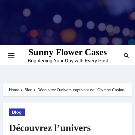
Skip
to
content
Sunny Flower Cases
Brightening Your Day with Every Post
Home
Blog
Découvrez l’univers captivant de l’Olympe Casino
Blog
Découvrez l’univers