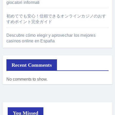
giocatori informati
初めてでも安心！信頼できるオンラインカジノのおす
すめポイント完全ガイド
Descubre cómo elegir y aprovechar los mejores
casinos online en España
Recent Comments
No comments to show.
You Missed