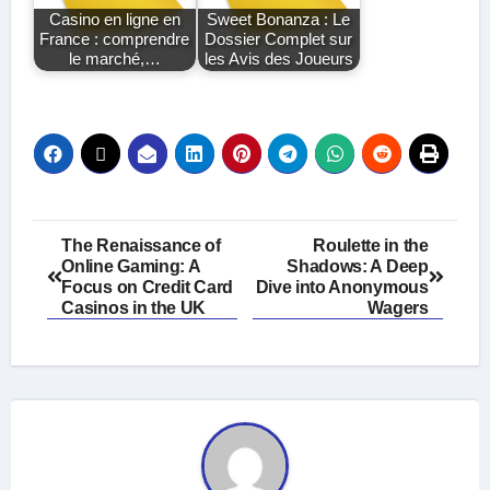
Casino en ligne en
Sweet Bonanza : Le
France : comprendre
Dossier Complet sur
le marché,…
les Avis des Joueurs
Post
The Renaissance of
Roulette in the
Online Gaming: A
Shadows: A Deep
navigation
Focus on Credit Card
Dive into Anonymous
Casinos in the UK
Wagers