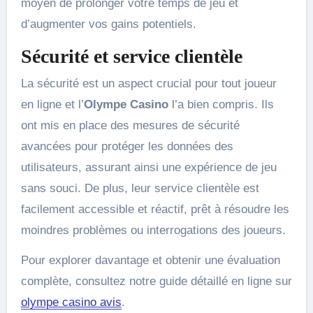
moyen de prolonger votre temps de jeu et
d’augmenter vos gains potentiels.
Sécurité et service clientèle
La sécurité est un aspect crucial pour tout joueur
en ligne et l’
Olympe Casino
l’a bien compris. Ils
ont mis en place des mesures de sécurité
avancées pour protéger les données des
utilisateurs, assurant ainsi une expérience de jeu
sans souci. De plus, leur service clientèle est
facilement accessible et réactif, prêt à résoudre les
moindres problèmes ou interrogations des joueurs.
Pour explorer davantage et obtenir une évaluation
complète, consultez notre guide détaillé en ligne sur
olympe casino avis
.