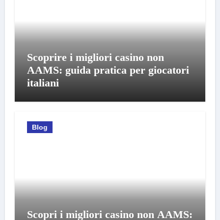
Scoprire i migliori casino non
AAMS: guida pratica per giocatori
italiani
Blog
Scopri i migliori casino non AAMS: