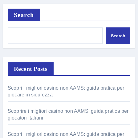
Search
Search
Recent Posts
Scopri i migliori casino non AAMS: guida pratica per
giocare in sicurezza
Scoprire i migliori casino non AAMS: guida pratica per
giocatori italiani
Scopri i migliori casino non AAMS: guida pratica per