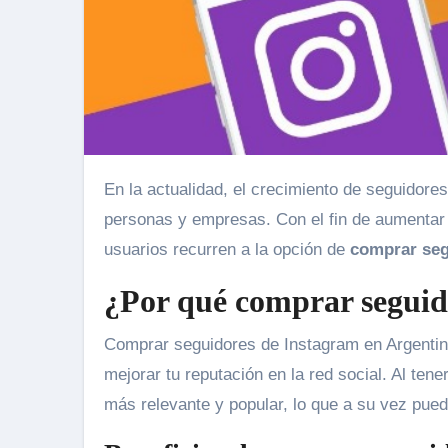
En la actualidad, el crecimiento de seguidores en Instagram se ha convertido en una prioridad para muchas
personas y empresas. Con el fin de aumentar 
usuarios recurren a la opción de
comprar seg
¿Por qué comprar seguid
Comprar seguidores de Instagram en Argentina
mejorar tu reputación en la red social. Al ten
más relevante y popular, lo que a su vez pued