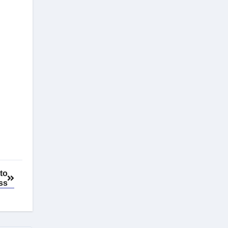
to
ss