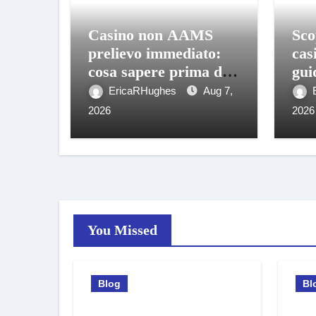
Casino non AAMS
Sco
prelievo immediato:
cas
cosa sapere prima di
gui
giocare e ritirare
gio
EricaRHughes
Aug 7,
2026
2026
You Missed
Blog
Bl