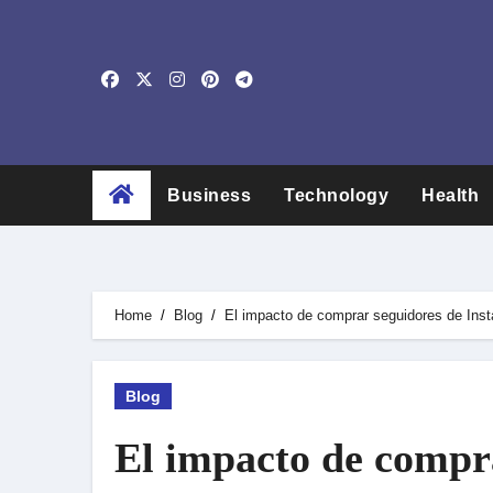
Skip
to
content
Business
Technology
Health
Home
Blog
El impacto de comprar seguidores de Ins
Blog
El impacto de compr