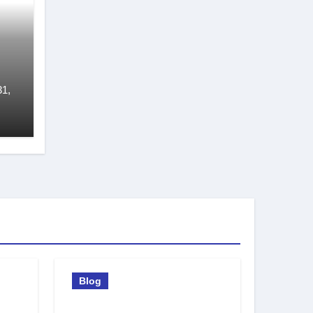
31,
Blog