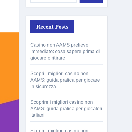
Recent Posts
Casino non AAMS prelievo
immediato: cosa sapere prima di
giocare e ritirare
Scopri i migliori casino non
AAMS: guida pratica per giocare
in sicurezza
Scoprire i migliori casino non
AAMS: guida pratica per giocatori
italiani
Scopri i migliori casino non