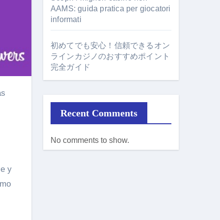
AAMS: guida pratica per giocatori
informati
初めてでも安心！信頼できるオン
ラインカジノのおすすめポイント
完全ガイド
Recent Comments
No comments to show.
ce y
omo