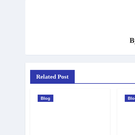
B
Related Post
Blog
Bl