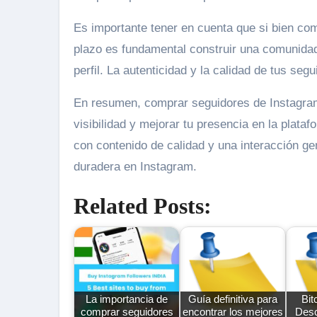
Es importante tener en cuenta que si bien com
plazo es fundamental construir una comunid
perfil. La autenticidad y la calidad de tus seg
En resumen, comprar seguidores de Instagram 
visibilidad y mejorar tu presencia en la plat
con contenido de calidad y una interacción ge
duradera en Instagram.
Related Posts:
La importancia de
Guía definitiva para
Bit
comprar seguidores
encontrar los mejores
Desc