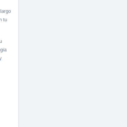
 largo
n tu
u
egia
y