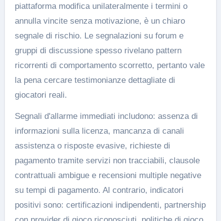
piattaforma modifica unilateralmente i termini o
annulla vincite senza motivazione, è un chiaro
segnale di rischio. Le segnalazioni su forum e
gruppi di discussione spesso rivelano pattern
ricorrenti di comportamento scorretto, pertanto vale
la pena cercare testimonianze dettagliate di
giocatori reali.
Segnali d'allarme immediati includono: assenza di
informazioni sulla licenza, mancanza di canali
assistenza o risposte evasive, richieste di
pagamento tramite servizi non tracciabili, clausole
contrattuali ambigue e recensioni multiple negative
su tempi di pagamento. Al contrario, indicatori
positivi sono: certificazioni indipendenti, partnership
con provider di gioco riconosciuti, politiche di gioco