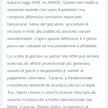
italiano (oggi ADM, ex AAMS). Questo non implica
automaticamente che siano fraudolenti, ma
comporta differenze normative importanti:
tassazione, tutela del giocatore, procedure di
reclamo e limiti alla pubblicità possono variare
sensibilmente. Capire queste differenze è il primo
passo per valutare se una piattaforma è affidabile.
La scelta di giocare su portali non ADM può essere
motivata da offerte promozionali più generose,
varietà di giochi o disponibilità di metodi di
pagamento alternativi. Tuttavia, è fondamentale
considerare elementi di sicurezza tecnici e legali.
Tra i fattori chiave ci sono la licenza rilasciata da
autorità riconosciute a livello internazionale (es.
Malta, Curacao, Regno Unito), la presenza di