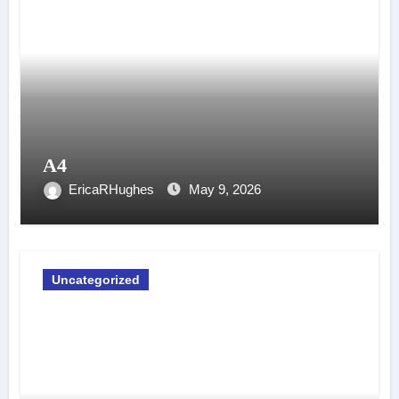
A4
EricaRHughes
May 9, 2026
Uncategorized