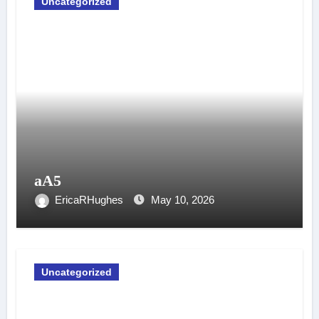
Uncategorized
aA5
EricaRHughes
May 10, 2026
Uncategorized