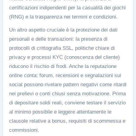
certificazioni indipendenti per la casualità dei giochi
(RNG) e la trasparenza nei termini e condizioni.
Un altro aspetto cruciale è la protezione dei dati
personali e delle transazioni: la presenza di
protocolli di crittografia SSL, politiche chiare di
privacy e processi KYC (conoscenza del cliente)
riducono il rischio di frodi. Anche la reputazione
online conta: forum, recensioni e segnalazioni sui
social possono rivelare pattern negativi come ritardi
nei prelievi o conti chiusi senza motivazione. Prima
di depositare soldi reali, conviene testare il servizio
al minimo possibile e leggere attentamente le
clausole relative a bonus, requisiti di scommessa e
commissioni.