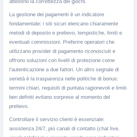
attestino la correttezza dei giochi.
La gestione dei pagamenti è un indicatore
fondamentale: i siti sicuri elencano chiaramente
metodi di deposito e prelievo, tempistiche, limiti e
eventuali commissioni. Preferire operatori che
utilizzano provider di pagamento riconosciuti e
offrono soluzioni con livelli di protezione come
l'autenticazione a due fattori. Un altro segnale di
serietà è la trasparenza nelle politiche di bonus:
termini chiari, requisiti di puntata ragionevoli e limiti
ben definiti evitano sorprese al momento del
prelievo.
Controllare il servizio clienti è essenziale:
assistenza 24/7, più canali di contatto (chat live,