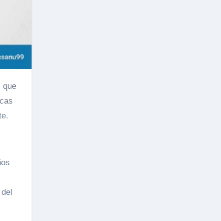
s que
icas
te.
ños
 del