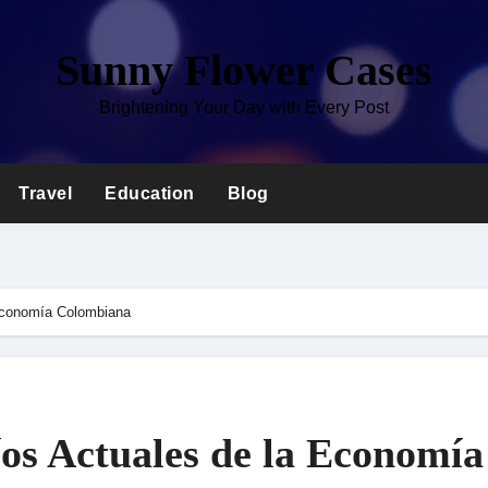
Sunny Flower Cases
Brightening Your Day with Every Post
Travel
Education
Blog
 Economía Colombiana
íos Actuales de la Economía