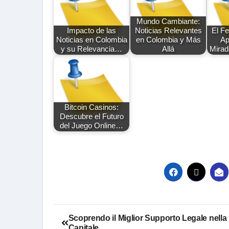
Mundo Cambiante:
Impacto de las
Noticias Relevantes
El F
Noticias en Colombia
en Colombia y Más
Ap
y su Relevancia…
Allá
Mirad
Bitcoin Casinos:
Descubre el Futuro
del Juego Online…
Post
Scoprendo il Miglior Supporto Legale nella
Capitale