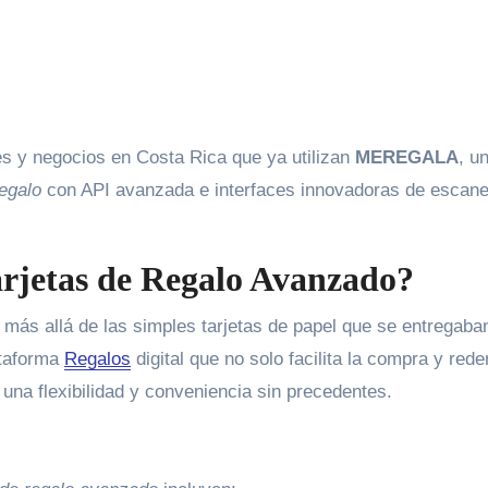
es y negocios en Costa Rica que ya utilizan
MEREGALA
, u
regalo
con API avanzada e interfaces innovadoras de escane
arjetas de Regalo Avanzado?
más allá de las simples tarjetas de papel que se entregaba
ataforma
Regalos
digital que no solo facilita la compra y red
 una flexibilidad y conveniencia sin precedentes.