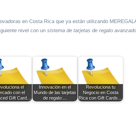
nnovadoras en Costa Rica que ya están utilizando MEREGAL
siguiente nivel con un
sistema de tarjetas de regalo avanzad
voluciona el
Innovación en el
Revoluciona tu
rcado con el
Mundo de las tarjetas
Negocio en Costa
ced Gift Card…
de regalo:…
Rica con Gift Cards…