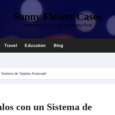
Sunny Flower Cases
Brightening Your Day with Every Post
Travel
Education
Blog
n Sistema de Tarjetas Avanzado
los con un Sistema de