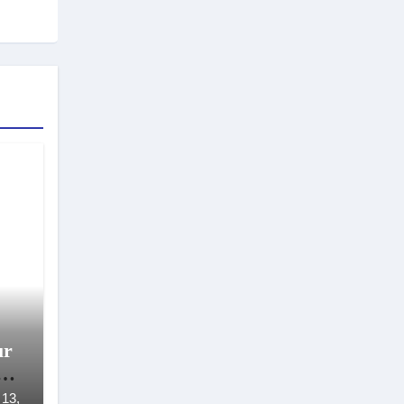
ur
d
 13,