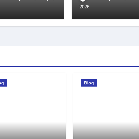
Solution in Kitchen
2026
Waterloo
og
Blog