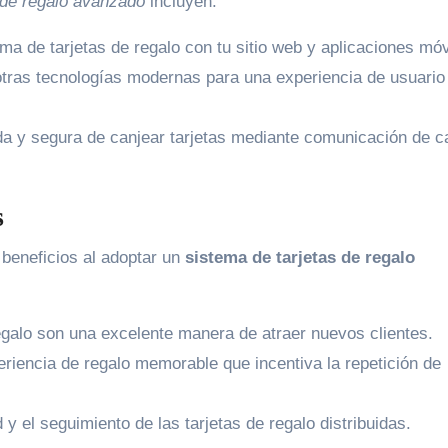
 de regalo avanzado
incluyen:
ema de tarjetas de regalo con tu sitio web y aplicaciones móv
ras tecnologías modernas para una experiencia de usuario
a y segura de canjear tarjetas mediante comunicación de 
s
beneficios al adoptar un
sistema de tarjetas de regalo
egalo son una excelente manera de atraer nuevos clientes.
riencia de regalo memorable que incentiva la repetición de
y el seguimiento de las tarjetas de regalo distribuidas.