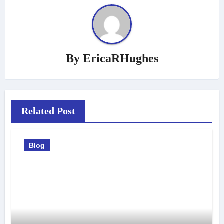
By
EricaRHughes
Related Post
Blog