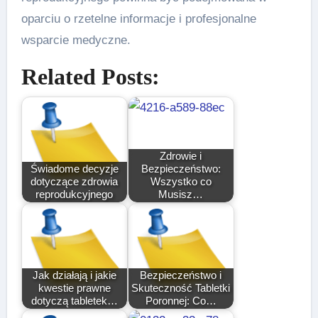
oparciu o rzetelne informacje i profesjonalne
wsparcie medyczne.
Related Posts:
Zdrowie i
Świadome decyzje
Bezpieczeństwo:
dotyczące zdrowia
Wszystko co
reprodukcyjnego
Musisz…
Jak działają i jakie
Bezpieczeństwo i
kwestie prawne
Skuteczność Tabletki
dotyczą tabletek…
Poronnej: Co…