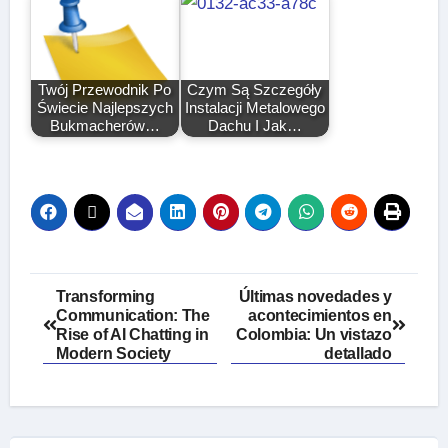
Twój Przewodnik Po
Czym Są Szczegóły
Świecie Najlepszych
Instalacji Metalowego
Bukmacherów…
Dachu I Jak…
Post
Transforming
Últimas novedades y
Communication: The
acontecimientos en
navigation
Rise of AI Chatting in
Colombia: Un vistazo
Modern Society
detallado