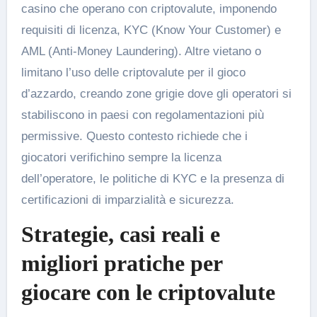
casino che operano con criptovalute, imponendo
requisiti di licenza, KYC (Know Your Customer) e
AML (Anti-Money Laundering). Altre vietano o
limitano l’uso delle criptovalute per il gioco
d’azzardo, creando zone grigie dove gli operatori si
stabiliscono in paesi con regolamentazioni più
permissive. Questo contesto richiede che i
giocatori verifichino sempre la licenza
dell’operatore, le politiche di KYC e la presenza di
certificazioni di imparzialità e sicurezza.
Strategie, casi reali e
migliori pratiche per
giocare con le criptovalute