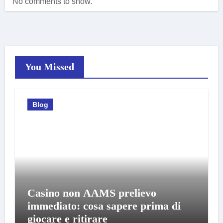
No comments to show.
You Missed
Blog
Casino non AAMS prelievo
immediato: cosa sapere prima di
giocare e ritirare