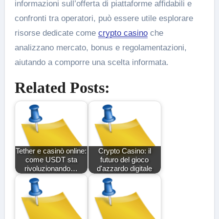
informazioni sull’offerta di piattaforme affidabili e
confronti tra operatori, può essere utile esplorare
risorse dedicate come
crypto casino
che
analizzano mercato, bonus e regolamentazioni,
aiutando a comporre una scelta informata.
Related Posts:
Tether e casinò online:
Crypto Casino: il
come USDT sta
futuro del gioco
rivoluzionando…
d'azzardo digitale