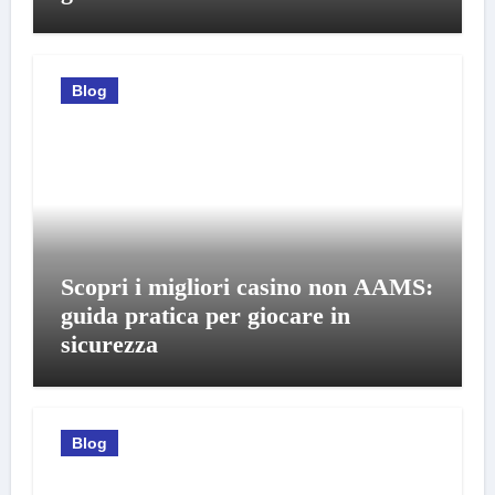
Blog
Scopri i migliori casino non AAMS:
guida pratica per giocare in
sicurezza
Blog