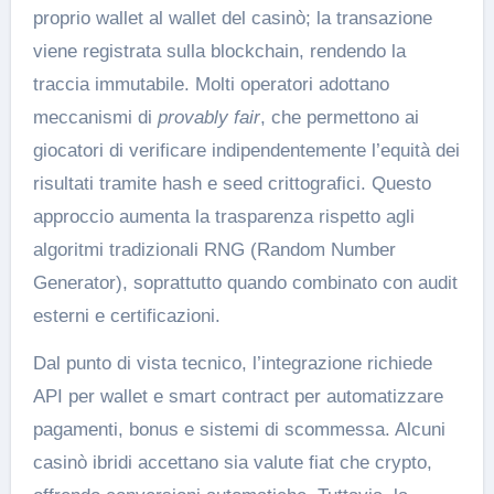
proprio wallet al wallet del casinò; la transazione
viene registrata sulla blockchain, rendendo la
traccia immutabile. Molti operatori adottano
meccanismi di
provably fair
, che permettono ai
giocatori di verificare indipendentemente l’equità dei
risultati tramite hash e seed crittografici. Questo
approccio aumenta la trasparenza rispetto agli
algoritmi tradizionali RNG (Random Number
Generator), soprattutto quando combinato con audit
esterni e certificazioni.
Dal punto di vista tecnico, l’integrazione richiede
API per wallet e smart contract per automatizzare
pagamenti, bonus e sistemi di scommessa. Alcuni
casinò ibridi accettano sia valute fiat che crypto,