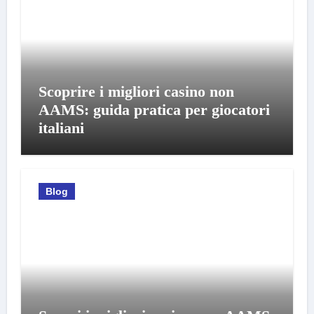
Scoprire i migliori casino non
AAMS: guida pratica per giocatori
italiani
Blog