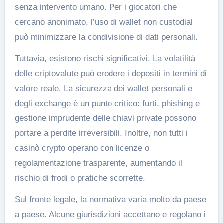
senza intervento umano. Per i giocatori che
cercano anonimato, l’uso di wallet non custodial
può minimizzare la condivisione di dati personali.
Tuttavia, esistono rischi significativi. La volatilità
delle criptovalute può erodere i depositi in termini di
valore reale. La sicurezza dei wallet personali e
degli exchange è un punto critico: furti, phishing e
gestione imprudente delle chiavi private possono
portare a perdite irreversibili. Inoltre, non tutti i
casinò crypto operano con licenze o
regolamentazione trasparente, aumentando il
rischio di frodi o pratiche scorrette.
Sul fronte legale, la normativa varia molto da paese
a paese. Alcune giurisdizioni accettano e regolano i