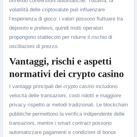
offrendo conversioni automatiche. Tuttavia, la
volatilità delle criptovalute può influenzare
l’esperienza di gioco: i valori possono fluttuare tra
deposito e prelievo, quindi molti operatori
propongono stablecoin per ridurre il rischio di
oscillazioni di prezzo.
Vantaggi, rischi e aspetti
normativi dei crypto casino
I vantaggi principali dei
crypto casino
includono
velocità delle transazioni, costi ridotti e maggiore
privacy rispetto ai metodi tradizionali. Le blockchain
pubbliche permettono la verifica indipendente delle
transazioni, mentre i smart contract possono
automatizzare pagamenti e condizioni di bonus