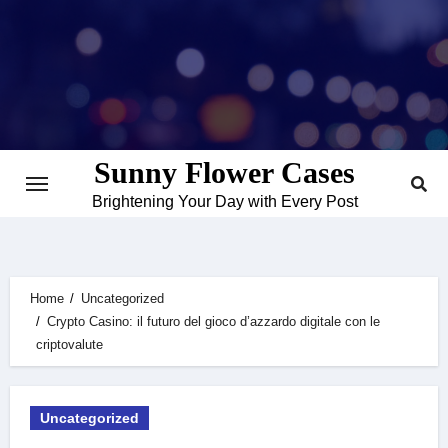
Skip
to
content
Sunny Flower Cases
Brightening Your Day with Every Post
Home
Uncategorized
Crypto Casino: il futuro del gioco d’azzardo digitale con le
criptovalute
Uncategorized