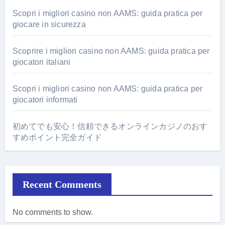
Scopri i migliori casino non AAMS: guida pratica per
giocare in sicurezza
Scoprire i migliori casino non AAMS: guida pratica per
giocatori italiani
Scopri i migliori casino non AAMS: guida pratica per
giocatori informati
初めてでも安心！信頼できるオンラインカジノのおす
すめポイント完全ガイド
Recent Comments
No comments to show.