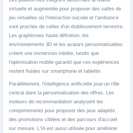
virtuelle et augmentée pour proposer des salles de
jeu virtuelles où l'interaction sociale et l'ambiance
sont proches de celles d'un établissement terrestre.
Les graphismes haute définition, les
environnements 3D et les avatars personnalisables
créent une immersion inédite, tandis que
l'optimisation mobile garantit que ces expériences
restent fluides sur smartphone et tablette.
Parallèlement, l'intelligence artificielle joue un rôle
central dans la personnalisation des offres. Les
moteurs de recommandation analysent les
comportements pour proposer des jeux adaptés,
des promotions ciblées et des parcours d'accueil
sur mesure. L'IA est aussi utilisée pour améliorer