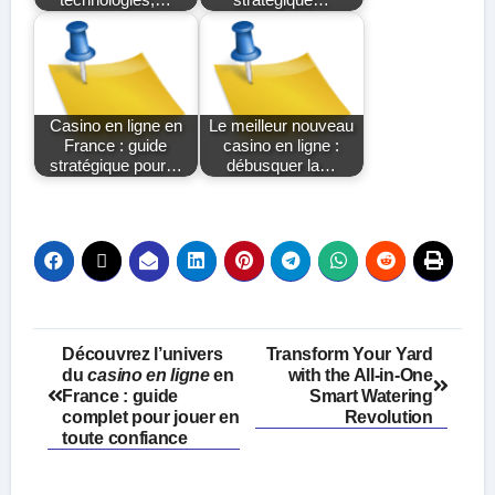
Casino en ligne en
Le meilleur nouveau
France : guide
casino en ligne :
stratégique pour…
débusquer la…
Post
Découvrez l’univers
Transform Your Yard
du
casino en ligne
en
with the All-in-One
navigation
France : guide
Smart Watering
complet pour jouer en
Revolution
toute confiance