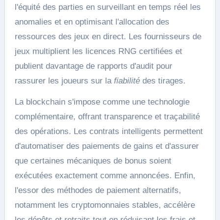
l'équité des parties en surveillant en temps réel les
anomalies et en optimisant l'allocation des
ressources des jeux en direct. Les fournisseurs de
jeux multiplient les licences RNG certifiées et
publient davantage de rapports d'audit pour
rassurer les joueurs sur la
fiabilité
des tirages.
La blockchain s'impose comme une technologie
complémentaire, offrant transparence et traçabilité
des opérations. Les contrats intelligents permettent
d'automatiser des paiements de gains et d'assurer
que certaines mécaniques de bonus soient
exécutées exactement comme annoncées. Enfin,
l'essor des méthodes de paiement alternatifs,
notamment les cryptomonnaies stables, accélère
les dépôts et retraits tout en réduisant les frais et