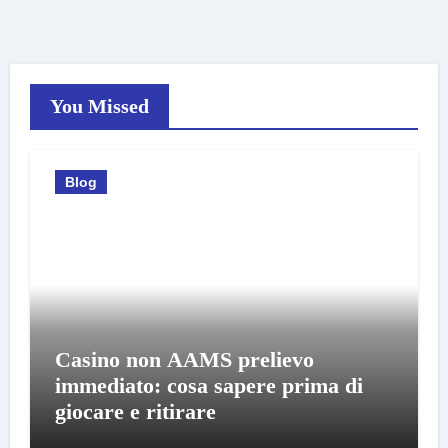
You Missed
Blog
Casino non AAMS prelievo
immediato: cosa sapere prima di
giocare e ritirare