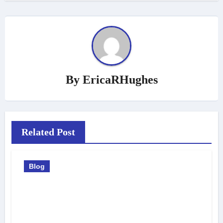
By
EricaRHughes
Related Post
Blog